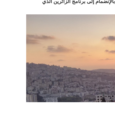
من الأكاديميين الحاصلين على ‏درجة الدكتوراه والراغبين بالإنضمام إلى برنامج الزائرين‎ ‎الذي