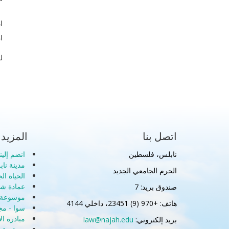
ا
ا
ل
اتصل بنا
المزيد
نابلس، فلسطين
انضم إلينا
مدينة نا
الحرم الجامعي الجديد
الحياة ال
عمادة شؤ
صندوق بريد: 7
موسوعة ا
هاتف: +970 (9) 23451، داخلي 4144
سوا - مج
مبادرة ال
بريد إلكتروني:
law@najah.edu