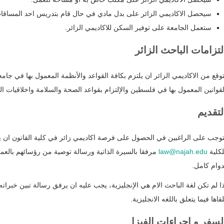
سيحصل الاكاديمي الزائر على بدل مادي في حال قام بتدريس احد المساقات 
ستعمل الجامعة على توفير السكن للاكاديمي الزائر.
لتزامات الباحث الزائر
توقع من الاكاديمي الزائر ان يلتزم بكافة القواعد والأنظمة المعمول بها في جامعة 
لقوانين المعمول بها في فلسطين والإلتزام بقواعد الصحة والسلامة واخلاقيات الع
لتقديم
توجب على الراغبين في الحصول على فرصة اكاديمي
زائر في كلية القانون ان ي
لكلية
law@najah.edu
مرفقا بالسيرة الذاتية ورسالة توصية من رؤسائهم بالعمل 
دوام كامل.
ذا لم تكن لغة الباحث الام هي الإنجليزية، يجب عليه ان يرفق رسالة تبين خبراته ف
لقاها فيما يتعلق باللغه الانجليزية.
السفر و اجراءات الفيزا ‏