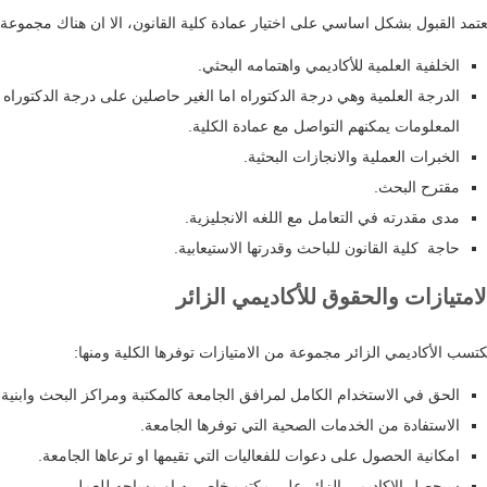
عتمد القبول بشكل اساسي على اختيار عمادة كلية القانون، الا ان هناك مجموعة من ا
الخلفية العلمية للأكاديمي واهتمامه البحثي.‏
الدرجة العلمية وهي درجة الدكتوراه اما الغير حاصلين على درجة الدكتوراه ف
المعلومات يمكنهم التواصل مع عمادة الكلية.‏
الخبرات العملية والانجازات البحثية.
مقترح البحث.
مدى مقدرته في التعامل مع اللغه الانجليزية.‏
حاجة كلية القانون للباحث وقدرتها الاستيعابية.‏
لامتيازات والحقوق للأكاديمي الزائر
كتسب الأكاديمي الزائر مجموعة من الامتيازات توفرها الكلية ومنها:‏
الحق في الاستخدام الكامل لمرافق الجامعة كالمكتبة ومراكز البحث وابنية 
الاستفادة من الخدمات الصحية التي توفرها الجامعة.‏
امكانية الحصول على دعوات للفعاليات التي تقيمها او ترعاها الجامعة.‏
سيحصل الاكاديمي الزائر على مكتب خاص به او مساحه للعمل.‏