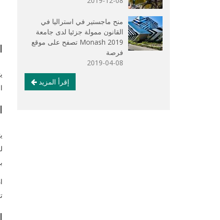
2019-12-08
منح ماجستير في استراليا في
القانون ممولة جزئيا لدى جامعة
Monash 2019 تصفح على موقع
ا
فرصة
2019-04-08
ي
إقرأ المزيد
ا
ا
ي
ل
ب
ا
ت
‏