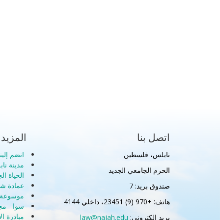
اتصل بنا
المزيد
نابلس، فلسطين
انضم إلينا
مدينة نا
الحرم الجامعي الجديد
الحياة ال
عمادة شؤ
صندوق بريد: 7
موسوعة ا
هاتف: +970 (9) 23451، داخلي 4144
سوا - مج
مبادرة ال
بريد إلكتروني:
law@najah.edu