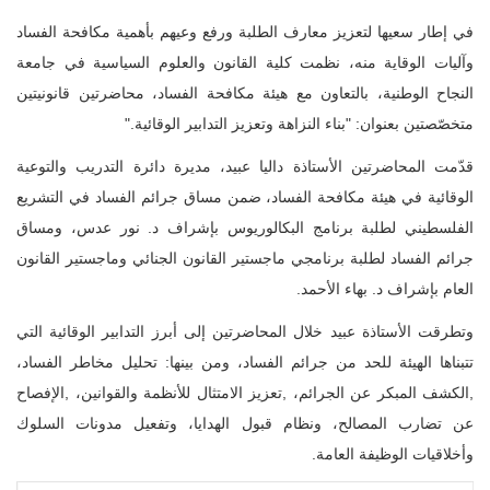
في إطار سعيها لتعزيز معارف الطلبة ورفع وعيهم بأهمية مكافحة الفساد
وآليات الوقاية منه، نظمت كلية القانون والعلوم السياسية في جامعة
النجاح الوطنية، بالتعاون مع هيئة مكافحة الفساد، محاضرتين قانونيتين
متخصّصتين بعنوان: "بناء النزاهة وتعزيز التدابير الوقائية
".
قدّمت المحاضرتين الأستاذة داليا عبيد، مديرة دائرة التدريب والتوعية
الوقائية في هيئة مكافحة الفساد، ضمن مساق جرائم الفساد في التشريع
الفلسطيني لطلبة برنامج البكالوريوس بإشراف د. نور عدس، ومساق
جرائم الفساد لطلبة برنامجي ماجستير القانون الجنائي وماجستير القانون
العام بإشراف د. بهاء الأحمد
.
وتطرقت الأستاذة عبيد خلال المحاضرتين إلى أبرز التدابير الوقائية التي
تتبناها الهيئة للحد من جرائم الفساد، ومن بينها: تحليل مخاطر الفساد،
,
الكشف المبكر عن الجرائم،
,
تعزيز الامتثال للأنظمة والقوانين،
,
الإفصاح
عن تضارب المصالح،
ونظام
قبول الهدايا، وتفعيل مدونات السلوك
وأخلاقيات الوظيفة العامة
.