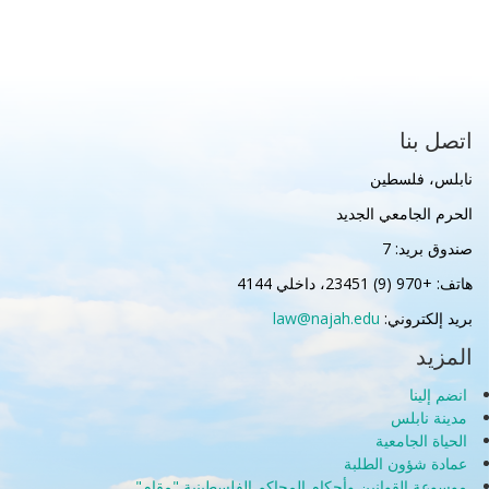
اتصل بنا
نابلس، فلسطين
الحرم الجامعي الجديد
صندوق بريد: 7
هاتف: +970 (9) 23451، داخلي 4144
بريد إلكتروني:
law@najah.edu
المزيد
انضم إلينا
مدينة نابلس
الحياة الجامعية
عمادة شؤون الطلبة
موسوعة القوانين وأحكام المحاكم الفلسطينية "مقام"