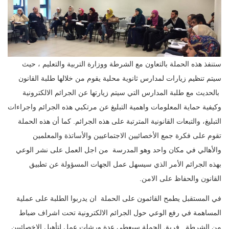
ستنفذ هذه الحملة بالتعاون مع الشرطة ووزارة التربية والتعليم ، حيث
سيتم تنظيم زيارات لمدارس ثانوية محلية يقوم من خلالها ‏طلبة القانون
بالحديث مع طلبة المدارس التي سيتم زيارتها عن الجرائم الالكترونية
وكيفية حماية المعلومات واهمية التبليغ عن ‏مرتكبي هذه الجرائم واجراءات
التبليغ، والتبعات القانونية المترتبة على هذه الجرائم. كما أن هذه الحملة
تقوم على فكرة جمع ‏الأخصائيين الاجتماعيين والأساتذة والمعلمين
والأهالي في مكان واحد وهو المدرسة من اجل العمل على نشر الوعي
بهذه ‏الجرائم الأمر الذي سيسهل عمل الجهات المسؤولة عن تطبيق
القانون والحفاظ على الامن.‏
في المستقبل يطمح القائمون على الحملة ان يدربوا الطلبة على عملية
المساهمة في رفع الوعي حول الجرائم الالكترونية تحت ‏اشراف ضباط
من الشرطة.‏‎ ‎‏ فريق الحملة سيعطي عدة ورشات عمل لتأهيل الاخصائيين