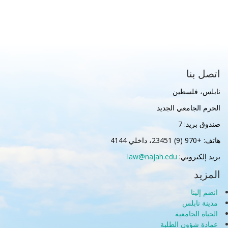
اتصل بنا
نابلس، فلسطين
الحرم الجامعي الجديد
صندوق بريد: 7
هاتف: +970 (9) 23451، داخلي 4144
بريد إلكتروني:
law@najah.edu
المزيد
انضم إلينا
مدينة نابلس
الحياة الجامعية
عمادة شؤون الطلبة