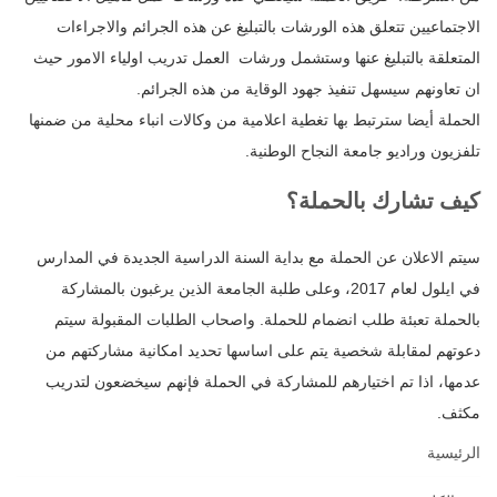
الاجتماعيين تتعلق هذه الورشات ‏بالتبليغ عن هذه الجرائم والاجراءات
المتعلقة بالتبليغ عنها وستشمل ورشات العمل تدريب اولياء الامور حيث
ان تعاونهم ‏سيسهل تنفيذ جهود الوقاية من هذه الجرائم.‏
الحملة أيضا سترتبط بها تغطية اعلامية من وكالات انباء محلية من ضمنها
تلفزيون وراديو جامعة النجاح الوطنية.‏
كيف تشارك بالحملة؟
سيتم الاعلان عن الحملة مع بداية السنة الدراسية الجديدة في المدارس
في ايلول لعام 2017، وعلى طلبة الجامعة الذين يرغبون ‏بالمشاركة
بالحملة تعبئة طلب انضمام للحملة. واصحاب الطلبات المقبولة سيتم
دعوتهم لمقابلة شخصية يتم على اساسها تحديد ‏امكانية مشاركتهم من
عدمها، اذا تم اختيارهم للمشاركة في الحملة فإنهم سيخضعون لتدريب
مكثف.‏
الرئيسية