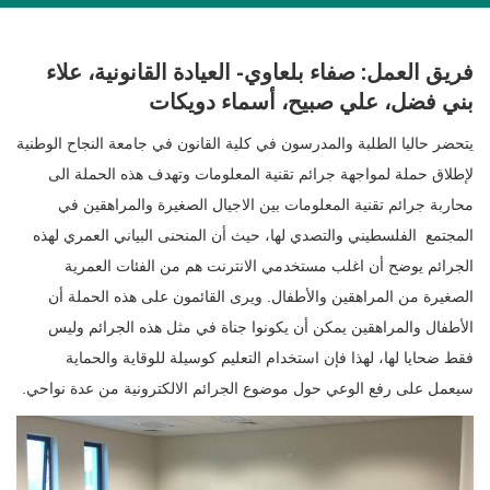
فريق العمل: صفاء بلعاوي- العيادة القانونية، علاء
بني فضل، علي صبيح، أسماء دويكات
يتحضر حاليا الطلبة والمدرسون في كلية القانون في جامعة النجاح الوطنية
‎محاربة جرائم تقنية المعلومات بين الاجيال الصغيرة والمراهقين في
المجتمع الفلسطيني والتصدي لها، ‏حيث أن المنحنى البياني العمري لهذه
الجرائم يوضح أن اغلب مستخدمي الانترنت هم من الفئات العمرية
الصغيرة من المراهقين ‏والأطفال. ويرى القائمون على هذه الحملة أن
الأطفال والمراهقين يمكن أن يكونوا جناة في مثل هذه الجرائم وليس
فقط ضحايا ‏لها، لهذا فإن استخدام التعليم كوسيلة للوقاية والحماية
سيعمل على رفع الوعي حول موضوع الجرائم الالكترونية من عدة نواحي.‏